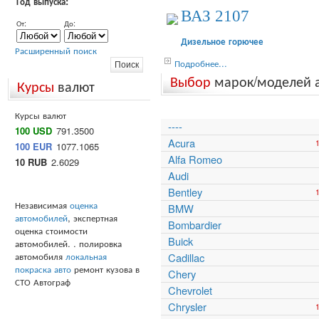
Год выпуска:
ВАЗ 2107
От:
До:
Дизельное горючее
Расширенный поиск
Подробнее...
Выбор
марок/моделей 
Курсы
валют
Курсы валют
----
100 USD
791.3500
Acura
100 EUR
1077.1065
Alfa Romeo
10 RUB
2.6029
Audi
Bentley
Независимая
оценка
BMW
автомобилей
, экспертная
Bombardier
оценка стоимости
Buick
автомобилей. . полировка
автомобиля
локальная
Cadillac
покраска авто
ремонт кузова в
Chery
СТО Автограф
Chevrolet
Chrysler