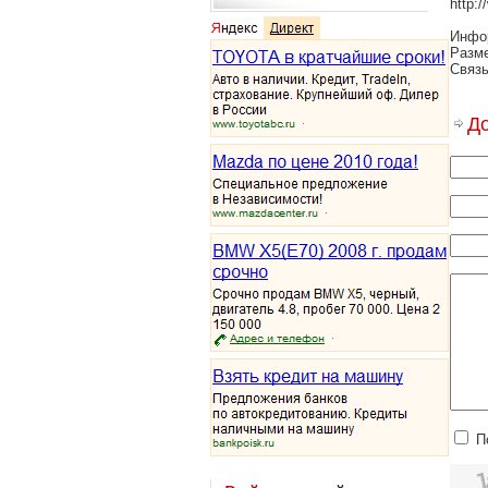
http:/
Инфо
Разме
Связь
Д
П