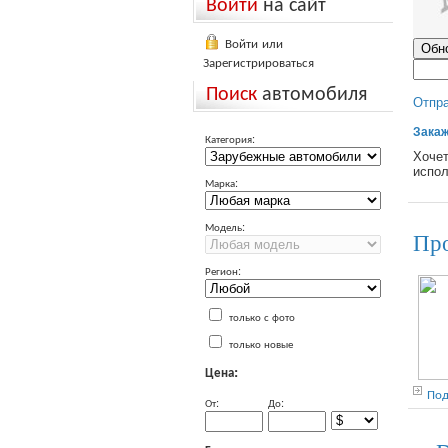
Войти
на сайт
Войти или
Зарегистрироваться
Поиск
автомобиля
Отпр
Закаж
Категория:
Хочет
испол
Марка:
Модель:
Про
Регион:
только с фото
только новые
Цена:
Под
От:
До: