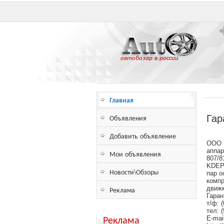
автобазар в россии
Главная
Объявления
Гар
Добавить объявление
ООО 
аппар
Мои объявления
807/8
KDEP-
Новости\Обзоры
пар о
компр
Реклама
движк
Гаран
т/ф: 
тел: 
Реклама
E-mai