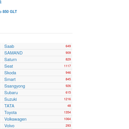
а
о 850 GLT
Saab
649
SAMAND
909
Saturn
829
Seat
1117
Skoda
946
Smart
845
Ssangyong
926
Subaru
615
Suzuki
1216
TATA
48
Toyota
1354
Volkswagen
1064
Volvo
293