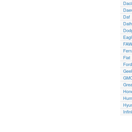
Daci
Dae
Daf
Daih
Dod
Eagl
FAW
Ferr
Fiat
Ford
Geel
GM
Grea
Hon
Hum
Hyu
Infini