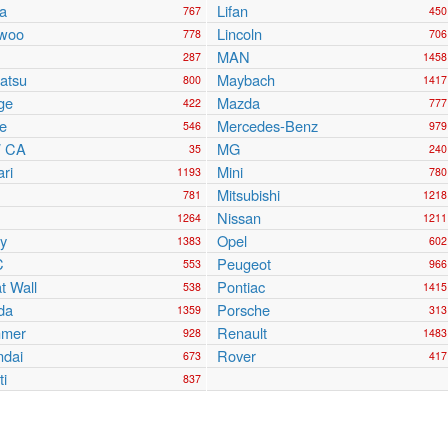
a
Lifan
767
450
woo
Lincoln
778
706
MAN
287
1458
atsu
Maybach
800
1417
ge
Mazda
422
777
e
Mercedes-Benz
546
979
 CA
MG
35
240
ari
Mini
1193
780
Mitsubishi
781
1218
Nissan
1264
1211
y
Opel
1383
602
C
Peugeot
553
966
t Wall
Pontiac
538
1415
da
Porsche
1359
313
mer
Renault
928
1483
ndai
Rover
673
417
ti
837