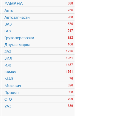
YAMAHA
388
Авто
756
Автозапчасти
288
ВАЗ
876
ГАЗ
517
Грузоперевозки
922
Другая марка
106
ЗАЗ
1276
ЗИЛ
1251
ИЖ
1437
Камаз
1361
МАЗ
76
Москвич
626
Прицеп
898
СТО
799
УАЗ
339