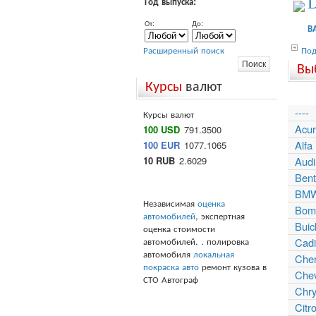
Год выпуска:
D
От:
До:
В
Расширенный поиск
Под
Вы
Курсы
валют
----
Курсы валют
Acu
100 USD
791.3500
Alf
100 EUR
1077.1065
10 RUB
2.6029
Audi
Bent
BM
Независимая
оценка
Bomb
автомобилей
, экспертная
Buic
оценка стоимости
автомобилей. . полировка
Cadi
автомобиля
локальная
Che
покраска авто
ремонт кузова в
Chev
СТО Автограф
Chry
Citr