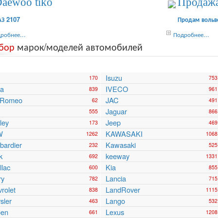
aewoo tiko
Продаж
АЗ 2107
Продам вольв
робнее...
Подробнее...
бор
марок/моделей автомобилей
Isuzu
170
753
ra
IVECO
839
961
a Romeo
JAC
62
491
Jaguar
555
866
ley
Jeep
173
469
W
KAWASAKI
1262
1068
ardier
Kawasaki
232
525
k
keeway
692
1331
llac
Kia
600
855
ry
Lancia
782
715
rolet
LandRover
838
1115
sler
Lango
463
532
oen
Lexus
661
1208