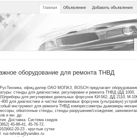
Главная
Объявления
Добавить объявление
ажное оборудование для ремонта ТНВД
РусТехника, офиц.дилер ОАО МОПАЗ, BOSCH предлагает оборудование 
атуры: стенды для диагностики, регулировки и ремонта ТНВД (ДД 1000, 
15)приборы для регулировки дизельных форсунок КИ-562, ДД 2110, М-10
400 для диагностики и чистки бензиновых форсунок (ультразвук) устро
собый инструмент для ремонта ТНВД компрессометры дымомеры механо
ессоры, обкаточные стенды, стенды разрушение/схождение, шиномонтаж
ов и мн. др.
тия. Доставка. Система скидок.
(0852) 45-88-41, 45-76-72.
(910)662-20-23 - круглые сутки
l: rus-tehnika@yandex.ru