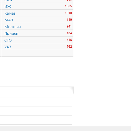
ИЖ
1055
Камаз
1018
МАЗ
119
Москвич
941
Прицеп
154
СТО
446
УАЗ
762