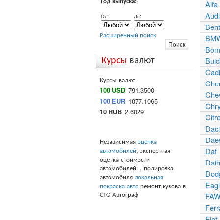
Год выпуска:
Alf
Audi
От:
До:
Bent
Расширенный поиск
BM
Bomb
Курсы
валют
Buic
Cadi
Курсы валют
Che
100 USD
791.3500
Chev
100 EUR
1077.1065
Chry
10 RUB
2.6029
Citr
Daci
Dae
Независимая
оценка
автомобилей
, экспертная
Daf
оценка стоимости
Daih
автомобилей. . полировка
Dod
автомобиля
локальная
Eagl
покраска авто
ремонт кузова в
СТО Автограф
FAW
Ferr
Fiat