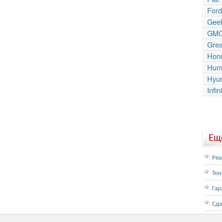
Ford
Geel
GM
Grea
Hon
Hum
Hyu
Infini
Еще
Реа
Тон
Гар
Сда