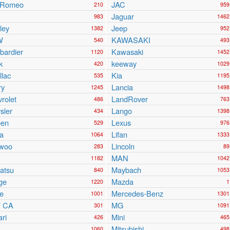
a Romeo
JAC
210
959
Jaguar
983
1462
ley
Jeep
1382
952
W
KAWASAKI
540
493
ardier
Kawasaki
1120
1452
k
keeway
420
1029
llac
Kia
535
1195
ry
Lancia
1245
1498
rolet
LandRover
486
763
sler
Lango
434
1398
oen
Lexus
529
976
a
Lifan
1064
1333
woo
Lincoln
283
89
MAN
1182
1042
atsu
Maybach
840
1053
ge
Mazda
1220
1
e
Mercedes-Benz
1001
1301
 CA
MG
301
1091
ari
Mini
426
465
Mitsubishi
1060
498