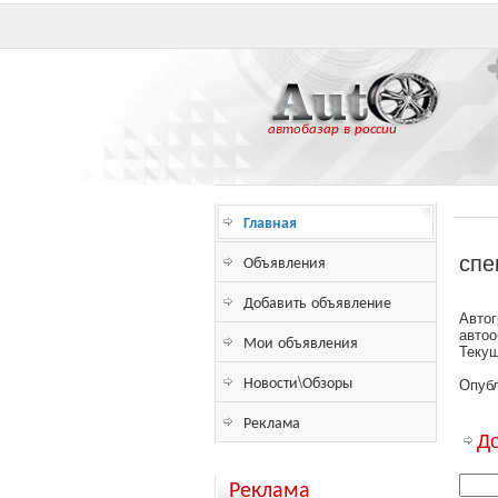
автобазар в россии
Главная
Объявления
спе
Добавить объявление
Автог
автоо
Мои объявления
Текущ
Новости\Обзоры
Опубл
Реклама
Д
Реклама