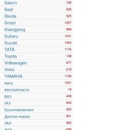
Saturn
736
Seat
635
Skoda
523
Smart
1307
Ssangyong
999
Subaru
1431
Suzuki
1394
TATA
1176
Toyota
148
Volkswagen
877
Volvo
218
YAMAHA
1196
Авто
1061
Автозапчасти
18
ВАЗ
408
ГАЗ
840
Грузоперевозки
355
Другая марка
901
ЗАЗ
962
ЗИЛ
699