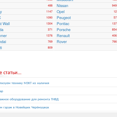
Nissan
488
949
y
Opel
1147
12
C
Peugeot
1090
57
t Wall
Pontiac
1304
137
da
Porsche
371
854
mer
Renault
1376
406
ndai
Rover
769
766
ti
809
 статьи...
лизуем технику МЗКТ из наличия
ар
ажное оборудование для ремонта ТНВД
м гараж в Новейших Черёмушках