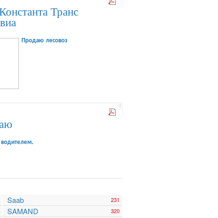
Константа Транс
авиа
Продаю лесовоз
гаю
 водителем.
Saab
231
SAMAND
320