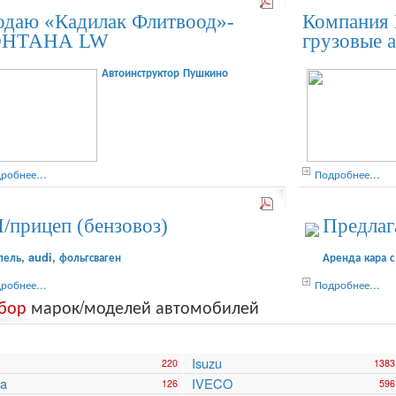
даю «Кадилак Флитвоод»-
Компания 
НТАНА LW
грузовые 
Автоинструктор Пушкино
робнее...
Подробнее...
/прицеп (бензовоз)
Предла
пель, audi, фольгсваген
Аренда кара с
робнее...
Подробнее...
бор
марок/моделей автомобилей
Isuzu
220
1383
ra
IVECO
126
596