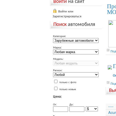
Войти
на сайт
Про
Войти или
МО
Зарегистрироваться
Поиск
автомобиля
Категория:
Марка:
Под
Модель:
П
Регион:
О
только с фото
Под
Вы
только новые
Цена:
От:
До:
----
Acu