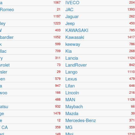
ra
IVECO
1067
204
a Romeo
JAC
21
1393
Jaguar
1197
262
ley
Jeep
1223
450
W
KAWASAKI
403
785
ardier
Kawasaki
1052
1417
k
keeway
599
786
llac
Kia
709
268
ry
Lancia
311
1124
rolet
LandRover
73
842
sler
Lango
29
1110
oen
Lexus
579
479
a
Lifan
947
646
woo
Lincoln
166
216
MAN
488
1128
atsu
Maybach
932
66
ge
Mazda
1478
39
e
Mercedes-Benz
12
371
 CA
MG
359
359
ari
Mini
149
1210