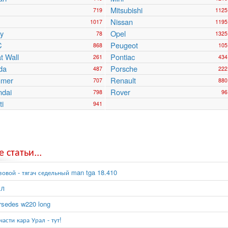
Mitsubishi
719
1125
Nissan
1017
1195
y
Opel
78
1325
C
Peugeot
868
105
t Wall
Pontiac
261
434
da
Porsche
487
222
mer
Renault
707
880
ndai
Rover
798
96
ti
941
 статьи...
зовой - тягач седельный man tga 18.410
АЛ
sedes w220 long
части кара Урал - тут!