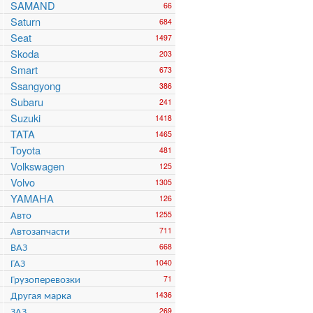
SAMAND
66
Saturn
684
Seat
1497
Skoda
203
Smart
673
Ssangyong
386
Subaru
241
Suzuki
1418
TATA
1465
Toyota
481
Volkswagen
125
Volvo
1305
YAMAHA
126
Авто
1255
Автозапчасти
711
ВАЗ
668
ГАЗ
1040
Грузоперевозки
71
Другая марка
1436
ЗАЗ
269