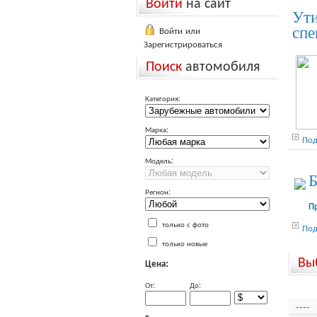
Войти
на сайт
Ути
Войти или
спе
Зарегистрироваться
Поиск
автомобиля
Категория:
Марка:
Под
Модель:
Б
Регион:
П
только с фото
Под
только новые
Вы
Цена:
От:
До:
----