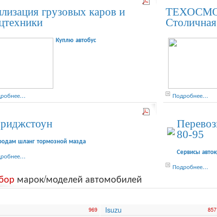
лизация грузовых каров и
ТЕХОСМО
цтехники
Столичная
Куплю автобус
робнее...
Подробнее...
риджстоун
Перевоз
80-95
родам шланг тормозной мазда
Сервисы авток
робнее...
Подробнее...
бор
марок/моделей автомобилей
Isuzu
969
857