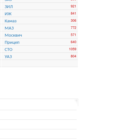
ЗИЛ
921
ИЖ
841
Камаз
306
МАЗ
772
Москвич
571
Прицеп
640
СТО
1059
УАЗ
804