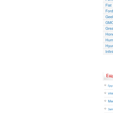
Fiat
Ford
Geel
GM
Grea
Hon
Hum
Hyu
Infini
Еще
Гру
УР
Mer
Зап