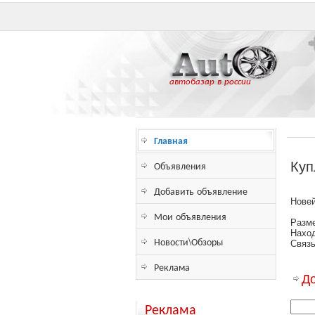
автобазар в россии
Главная
Объявления
Куп
Добавить объявление
Новей
Мои объявления
Разме
Наход
Новости\Обзоры
Связь
Реклама
Д
Реклама