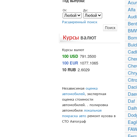
Год выпуска:
Acu
Alf
От:
До:
Audi
Расширенный поиск
Bent
BM
Курсы
валют
Bomb
Buic
Курсы валют
Cadi
100 USD
791.3500
Che
100 EUR
1077.1065
Chev
10 RUB
2.6029
Chry
Citr
Daci
Независимая
оценка
автомобилей
, экспертная
Dae
оценка стоимости
Daf
автомобилей. . полировка
Daih
автомобиля
локальная
Dod
покраска авто
ремонт кузова в
СТО Автограф
Eagl
FAW
Ferr