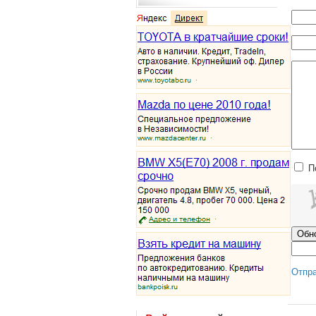
П
Отпр