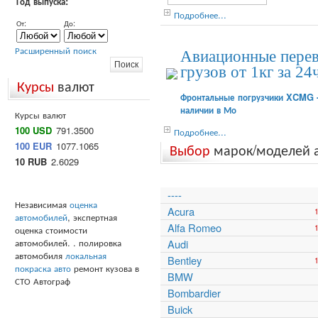
Год выпуска:
Подробнее...
От:
До:
Расширенный поиск
Авиационные пере
грузов от 1кг за 24
Курсы
валют
Фронтальные погрузчики XCMG 
наличии в Мо
Курсы валют
100 USD
791.3500
Подробнее...
100 EUR
1077.1065
Выбор
марок/моделей 
10 RUB
2.6029
----
Независимая
оценка
Acura
автомобилей
, экспертная
Alfa Romeo
оценка стоимости
автомобилей. . полировка
Audi
автомобиля
локальная
Bentley
покраска авто
ремонт кузова в
BMW
СТО Автограф
Bombardier
Buick