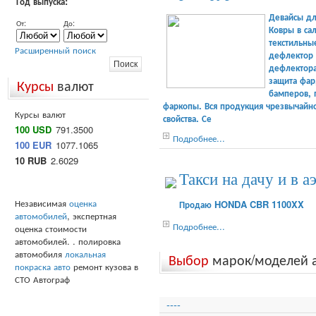
Год выпуска:
Девайсы дл
От:
До:
Ковры в са
текстильные
Расширенный поиск
дефлектор 
дефлектора
защита фар
Курсы
валют
бамперов, 
фаркопы. Вся продукция чрезвычайн
Курсы валют
свойства. Се
100 USD
791.3500
Подробнее...
100 EUR
1077.1065
10 RUB
2.6029
Такси на дачу и в а
Независимая
оценка
Продаю HONDA CBR 1100XX
автомобилей
, экспертная
Подробнее...
оценка стоимости
автомобилей. . полировка
автомобиля
локальная
Выбор
марок/моделей 
покраска авто
ремонт кузова в
СТО Автограф
----