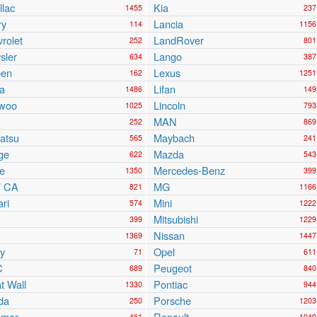
llac
Kia
1455
237
ry
Lancia
114
1156
rolet
LandRover
252
801
sler
Lango
634
387
oen
Lexus
162
1251
a
Lifan
1486
149
woo
Lincoln
1025
793
MAN
252
869
atsu
Maybach
565
241
ge
Mazda
622
543
e
Mercedes-Benz
1350
399
 CA
MG
821
1166
ari
Mini
574
1222
Mitsubishi
399
1229
Nissan
1369
1447
y
Opel
71
611
C
Peugeot
689
840
t Wall
Pontiac
1330
944
da
Porsche
250
1203
mer
Renault
461
1049