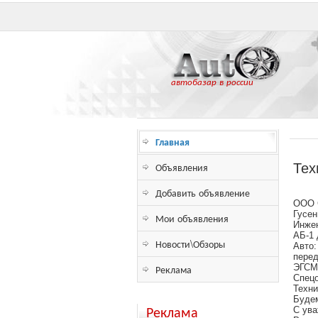
автобазар в россии
Главная
Объявления
Тех
Добавить объявление
ООО С
Гусен
Мои объявления
Инжен
АБ-1 
Новости\Обзоры
Авто:
пере
Реклама
ЭГСМ-
Спецо
Техни
Будем
Реклама
С ува