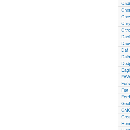
Cadi
Che
Chev
Chry
Citr
Daci
Dae
Daf
Daih
Dod
Eagl
FAW
Ferr
Fiat
Ford
Geel
GM
Grea
Hon
Hum