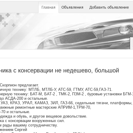
Главная
Объявления
Добавить объявление
ника с консервации не недешево, большой
корпион предлагает.
ичную технику: МТЛБ, МТЛБ-У, АТС-59, ГТМУ, АТС-59,ГАЗ-71.
ерную технику: БАТ-М, БАТ-2 , ТМК-2, ПЗМ-2 , буровые установки БГМ-
до АСДА-200 и остальные.
 УАЗ, КРАЗ, УРАЛ, КАМАЗ, ЗИЛ, ГАЗ-66, седельные тягачи, платформы,
движные ремонтные мастерские АПРИМ-1,ТРМ-70,
70 и остальные.
дежда и обувь, и другое вещевое довольствие.
ка с консервации вооруженных сил.
 рады вашему сотрудничеству.
жением Сергей