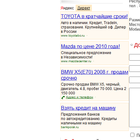
Респу
тел . 
Разме
Место
Мобил
Д
П