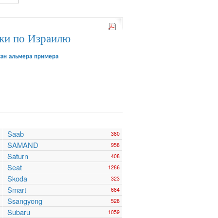
ки по Израилю
сан альмера примера
Saab
380
SAMAND
958
Saturn
408
Seat
1286
Skoda
323
Smart
684
Ssangyong
528
Subaru
1059