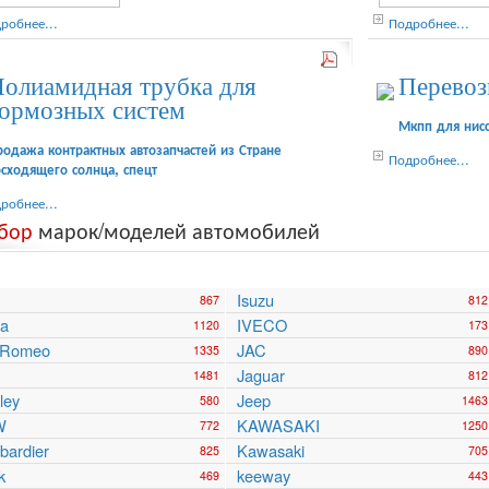
робнее...
Подробнее...
олиамидная трубка для
Перевоз
ормозных систем
Мкпп для нис
родажа контрактных автозапчастей из Стране
Подробнее...
осходящего солнца, спецт
робнее...
бор
марок/моделей автомобилей
Isuzu
867
812
ra
IVECO
1120
173
a Romeo
JAC
1335
890
Jaguar
1481
812
ley
Jeep
580
1463
W
KAWASAKI
772
1250
ardier
Kawasaki
825
705
k
keeway
469
443