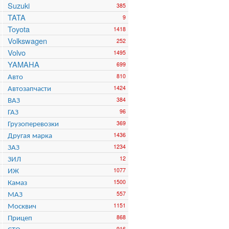
Suzuki
385
TATA
9
Toyota
1418
Volkswagen
252
Volvo
1495
YAMAHA
699
Авто
810
Автозапчасти
1424
ВАЗ
384
ГАЗ
96
Грузоперевозки
369
Другая марка
1436
ЗАЗ
1234
ЗИЛ
12
ИЖ
1077
Камаз
1500
МАЗ
557
Москвич
1151
Прицеп
868
СТО
916