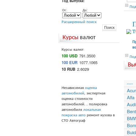
Год выпуска:
Под
От:
До:
Расширенный поиск
П
т
Курсы
валют
П
в
Курсы валют
100 USD
791.3500
Под
100 EUR
1077.1065
Вы
10 RUB
2.6029
----
Независимая
оценка
Acu
автомобилей
, экспертная
Alf
оценка стоимости
автомобилей. . полировка
Audi
автомобиля
локальная
Bent
покраска авто
ремонт кузова в
BM
СТО Автограф
Bomb
Buic