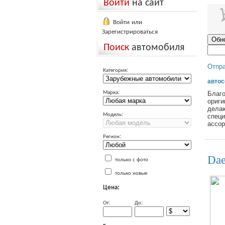
Войти
на сайт
Войти или
Зарегистрироваться
Поиск
автомобиля
Отпр
Категория:
автос
Марка:
Благо
ориги
делаю
Модель:
специ
ассор
Регион:
Dae
только с фото
только новые
Цена:
От:
До: