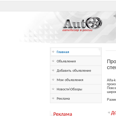
автобазар в россии
Главная
Объявления
Про
спе
Добавить объявление
Мои объявления
Alfa-
произ
Повсе
Новости\Обзоры
широк
Реклама
Разм
Реклама
Д