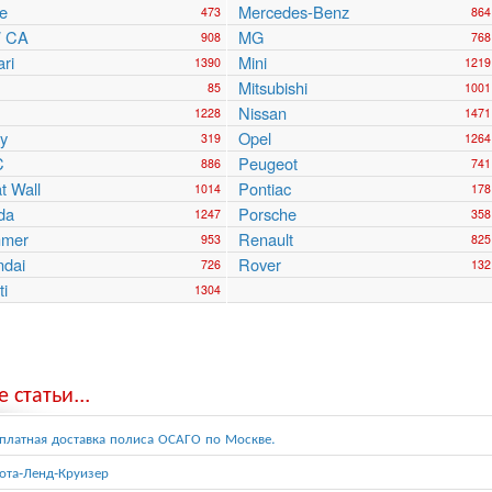
e
Mercedes-Benz
473
864
 CA
MG
908
768
ari
Mini
1390
1219
Mitsubishi
85
1001
Nissan
1228
1471
y
Opel
319
1264
C
Peugeot
886
741
t Wall
Pontiac
1014
178
da
Porsche
1247
358
mer
Renault
953
825
ndai
Rover
726
132
ti
1304
 статьи...
платная доставка полиса ОСАГО по Москве.
ота-Ленд-Круизер