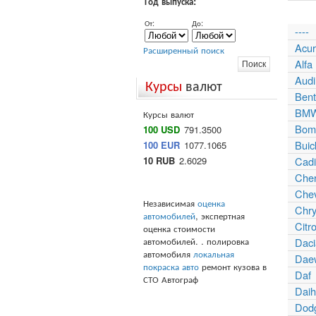
Год выпуска:
От:
До:
----
Acu
Расширенный поиск
Alf
Audi
Курсы
валют
Bent
BM
Курсы валют
Bomb
100 USD
791.3500
Buic
100 EUR
1077.1065
10 RUB
2.6029
Cadi
Che
Chev
Независимая
оценка
Chry
автомобилей
, экспертная
Citr
оценка стоимости
автомобилей. . полировка
Daci
автомобиля
локальная
Dae
покраска авто
ремонт кузова в
Daf
СТО Автограф
Daih
Dod