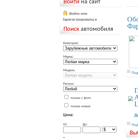
Войти
на сайт
Войти или
Обо
Зарегистрироваться
Фа
Поиск
автомобиля
Категория:
Марка:
Модель:
Под
Регион:
П
А
только с фото
только новые
Цена:
Д
От:
До:
Под
Вы