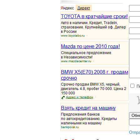
П
Отпр