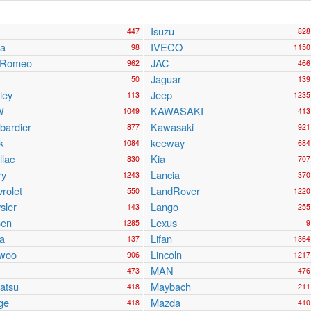
Isuzu
447
828
ra
IVECO
98
1150
a Romeo
JAC
962
466
Jaguar
50
139
ley
Jeep
113
1235
W
KAWASAKI
1049
413
ardier
Kawasaki
877
921
k
keeway
1084
684
llac
Kia
830
707
ry
Lancia
1243
370
rolet
LandRover
550
1220
sler
Lango
143
255
oen
Lexus
1285
9
a
Lifan
137
1364
woo
Lincoln
906
1217
MAN
473
476
atsu
Maybach
418
211
ge
Mazda
418
410