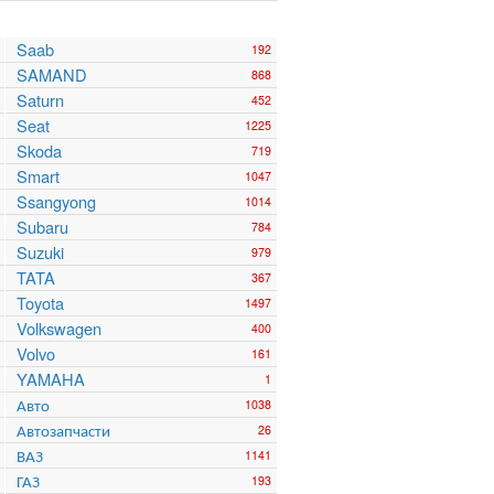
Saab
192
SAMAND
868
Saturn
452
Seat
1225
Skoda
719
Smart
1047
Ssangyong
1014
Subaru
784
Suzuki
979
TATA
367
Toyota
1497
Volkswagen
400
Volvo
161
YAMAHA
1
Авто
1038
Автозапчасти
26
ВАЗ
1141
ГАЗ
193