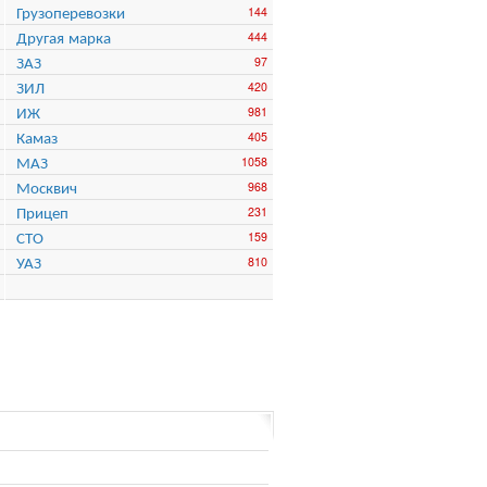
Грузоперевозки
144
Другая марка
444
ЗАЗ
97
ЗИЛ
420
ИЖ
981
Камаз
405
МАЗ
1058
Москвич
968
Прицеп
231
СТО
159
УАЗ
810