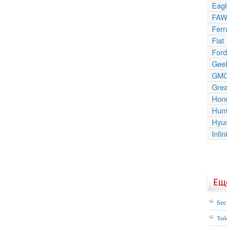
Eagl
FAW
Ferr
Fiat
Ford
Geel
GM
Grea
Hon
Hum
Hyu
Infini
Еще
Бес
Той