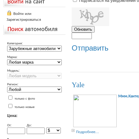
Войти
на сайт
Подписаться на уведомления 
Войти или
Зарегистрироваться
Поиск
автомобиля
Категория:
Отправить
Марка:
Модель:
Yale
Регион:
Ммм.Канте
только с фото
только новые
Цена:
От:
До:
Подробнее...