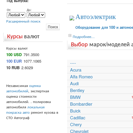
Год выпуска:
От:
До:
Автоэлектрик
Расширенный поиск
Оборудование для 100 и автомо
Курсы
валют
Подробнее...
Выбор
марок/моделей 
Курсы валют
100 USD
791.3500
100 EUR
1077.1065
----
10 RUB
2.6029
Acura
Alfa Romeo
Audi
Независимая
оценка
Bentley
автомобилей
, экспертная
оценка стоимости
BMW
автомобилей. . полировка
Bombardier
автомобиля
локальная
Buick
покраска авто
ремонт кузова в
Cadillac
СТО Автограф
Chery
Chevrolet