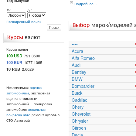
Год выпуска:
Подробнее...
От:
До:
Расширенный поиск
Выбор
марок/моделей 
Курсы
валют
----
Курсы валют
Acura
100 USD
791.3500
Alfa Romeo
100 EUR
1077.1065
Audi
10 RUB
2.6029
Bentley
BMW
Bombardier
Независимая
оценка
Buick
автомобилей
, экспертная
оценка стоимости
Cadillac
автомобилей. . полировка
Chery
автомобиля
локальная
Chevrolet
покраска авто
ремонт кузова в
СТО Автограф
Chrysler
Citroen
Dacia