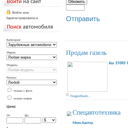
Войти
на сайт
Войти или
Зарегистрироваться
Отправить
Поиск
автомобиля
Категория:
Продам газель
Марка:
Ваз 21093 
Модель:
Регион:
только с фото
Подробнее...
только новые
Цена:
Спецавтотехника
От:
До:
Ммм.Кантер