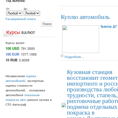
Год выпуска:
От:
До:
Куплю автомобиль
Расширенный поиск
Трактор ДТ
Курсы
валют
Курсы валют
100 USD
791.3500
100 EUR
1077.1065
Подробнее...
10 RUB
2.6029
Кузовная станция
Независимая
оценка
восстановит геоме
автомобилей
, экспертная
импортного и росс
оценка стоимости
производства любо
автомобилей. . полировка
трудности, стапель,
автомобиля
локальная
покраска авто
ремонт кузова в
рихтовочные работ
СТО Автограф
подмена отдельных 
покраска в