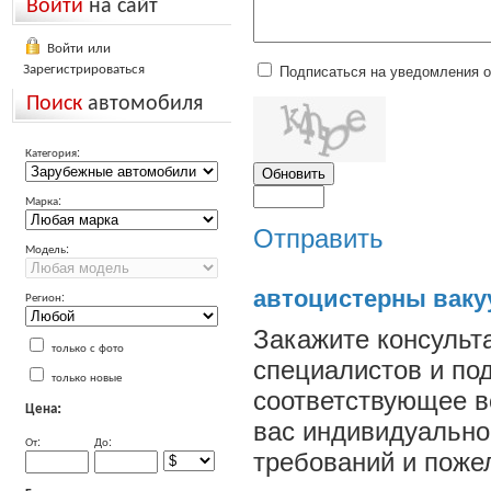
Войти
на сайт
Войти или
Зарегистрироваться
Подписаться на уведомления 
Поиск
автомобиля
Категория:
Марка:
Отправить
Модель:
автоцистерны вак
Регион:
Закажите консульт
только с фото
специалистов и по
только новые
соответствующее в
Цена:
вас индивидуально
От:
До:
требований и поже