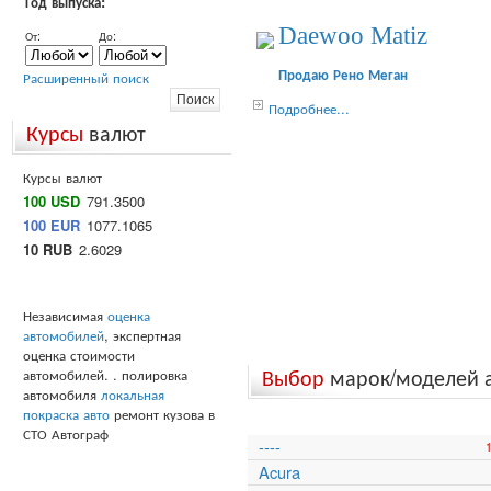
Год выпуска:
Daewoo Matiz
От:
До:
Продаю Рено Меган
Расширенный поиск
Подробнее...
Курсы
валют
Курсы валют
100 USD
791.3500
100 EUR
1077.1065
10 RUB
2.6029
Независимая
оценка
автомобилей
, экспертная
оценка стоимости
Выбор
марок/моделей 
автомобилей. . полировка
автомобиля
локальная
покраска авто
ремонт кузова в
СТО Автограф
----
Acura