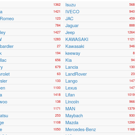
Isuzu
1362
568
ra
IVECO
1421
940
a Romeo
JAC
123
459
Jaguar
784
888
ley
Jeep
1427
1264
W
KAWASAKI
1283
1121
ardier
Kawasaki
27
346
k
keeway
194
8
llac
Kia
656
94
ry
Lancia
679
130
rolet
LandRover
63
23
sler
Lango
133
147
oen
Lexus
1100
147
a
Lifan
1418
1019
woo
Lincoln
138
966
MAN
1171
1379
atsu
Maybach
253
930
ge
Mazda
1108
1299
e
Mercedes-Benz
1050
1168