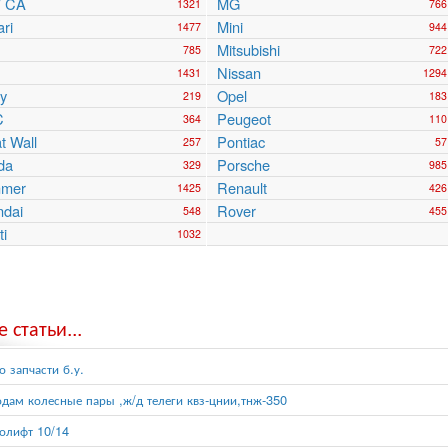
 CA
MG
1321
766
ari
Mini
1477
944
Mitsubishi
785
722
Nissan
1431
1294
y
Opel
219
183
C
Peugeot
364
110
t Wall
Pontiac
257
57
da
Porsche
329
985
mer
Renault
1425
426
ndai
Rover
548
455
ti
1032
 статьи...
о запчасти б.у.
дам колесные пары ,ж/д телеги квз-цнии,тнж-350
олифт 10/14