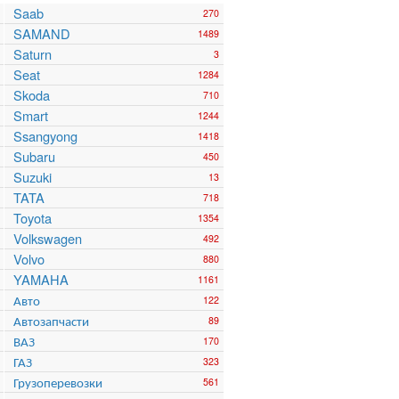
Saab
270
SAMAND
1489
Saturn
3
Seat
1284
Skoda
710
Smart
1244
Ssangyong
1418
Subaru
450
Suzuki
13
TATA
718
Toyota
1354
Volkswagen
492
Volvo
880
YAMAHA
1161
Авто
122
Автозапчасти
89
ВАЗ
170
ГАЗ
323
Грузоперевозки
561