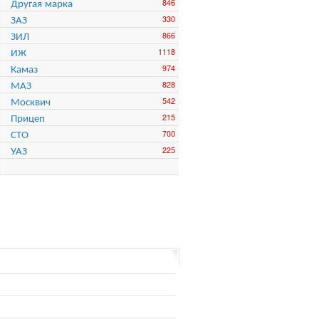
Другая марка
846
ЗАЗ
330
ЗИЛ
866
ИЖ
1118
Камаз
974
МАЗ
828
Москвич
542
Прицеп
215
СТО
700
УАЗ
225