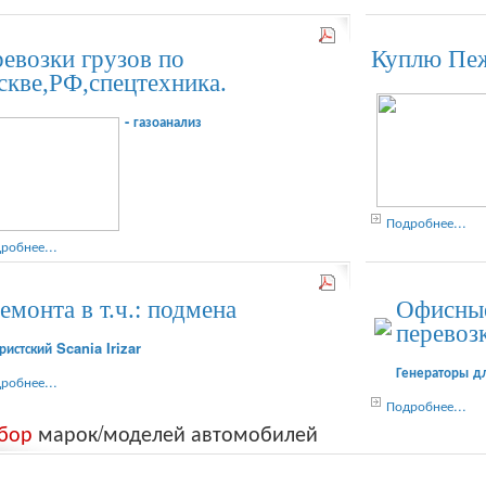
евозки грузов по
Куплю Пе
кве,РФ,спецтехника.
- газоанализ
Подробнее...
робнее...
емонта в т.ч.: подмена
Офисные
перевоз
ристский Scania Irizar
Генераторы дл
робнее...
Подробнее...
бор
марок/моделей автомобилей