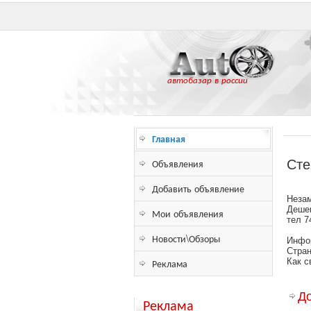
автобазар в россии
Главная
Объявления
Сте
Добавить объявление
Незам
Дешев
Мои объявления
тел 7
Новости\Обзоры
Инфо
Стран
Реклама
Как с
Д
Реклама