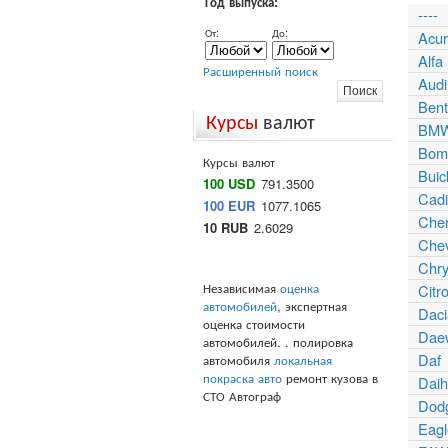
Год выпуска:
----
От:
До:
Acu
Alf
Расширенный поиск
Audi
Bent
Курсы
валют
BM
Bomb
Курсы валют
Buic
100 USD
791.3500
Cadi
100 EUR
1077.1065
Che
10 RUB
2.6029
Chev
Chry
Независимая
оценка
Citr
автомобилей
, экспертная
Daci
оценка стоимости
Dae
автомобилей. . полировка
Daf
автомобиля
локальная
покраска авто
ремонт кузова в
Daih
СТО Автограф
Dod
Eagl