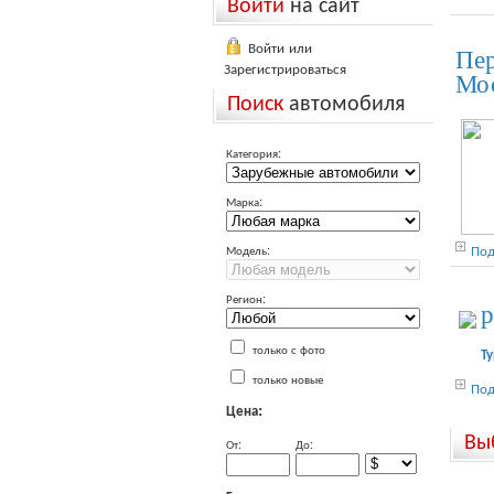
Войти
на сайт
Войти или
Пер
Зарегистрироваться
Мос
Поиск
автомобиля
Категория:
Марка:
Под
Модель:
Регион:
р
только с фото
Ту
только новые
Под
Цена:
Вы
От:
До: