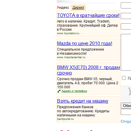
П
Отпр