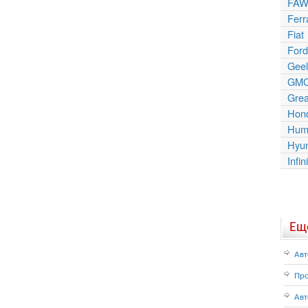
FAW
Ferr
Fiat
Ford
Geel
GM
Grea
Hon
Hum
Hyu
Infini
Еще
Авт
Про
Авт