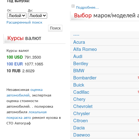
Год выпуска:
Подробнее...
От:
До:
Выбор
марок/моделей 
Расширенный поиск
----
Курсы
валют
Acura
Alfa Romeo
Курсы валют
Audi
100 USD
791.3500
Bentley
100 EUR
1077.1065
BMW
10 RUB
2.6029
Bombardier
Buick
Независимая
оценка
Cadillac
автомобилей
, экспертная
Chery
оценка стоимости
Chevrolet
автомобилей. . полировка
автомобиля
локальная
Chrysler
покраска авто
ремонт кузова в
Citroen
СТО Автограф
Dacia
Daewoo