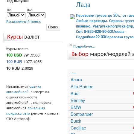
Год выпуска:
Лада
От:
До:
Перевозки грузов до 20т., от газ
Любые переезды. Сервисы грузчи
Расширенный поиск
пианино, Разгрузка-погрузка фур
Сот: 8-925-820-90-53Москва ·
Курсы
валют
Подробнее22.03Перевозка грузо
Подробнее...
Курсы валют
Выбор
марок/моделей 
100 USD
791.3500
100 EUR
1077.1065
10 RUB
2.6029
----
Acura
Независимая
оценка
Alfa Romeo
автомобилей
, экспертная
Audi
оценка стоимости
Bentley
автомобилей. . полировка
BMW
автомобиля
локальная
покраска авто
ремонт кузова в
Bombardier
СТО Автограф
Buick
Cadillac